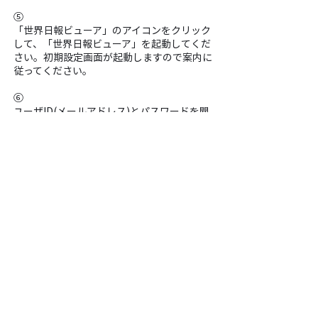
⑤
「世界日報ビューア」のアイコンをクリック
して、「世界日報ビューア」を起動してくだ
さい。初期設定画面が起動しますので案内に
従ってください。
⑥
ユーザID(メールアドレス)とパスワードを聞
いてきます。
弊社から案内しているお申し込み完了案内メ
ールに書いてある、ユーザID(メールアドレ
ス)とパスワードを確認しご入力ください。
⑦
ユーザID(メールアドレス)とパスワード入力
ができましたら、ログイン完了です。
⑧
操作方法は「世界日報ビューア」内のオンラ
インヘルプ(上部「ヘルプ」ボタン)をご覧く
ださい。
または「世界日報ビューアの使い方」をご覧
ください。(オンラインヘルプと同じ内容で